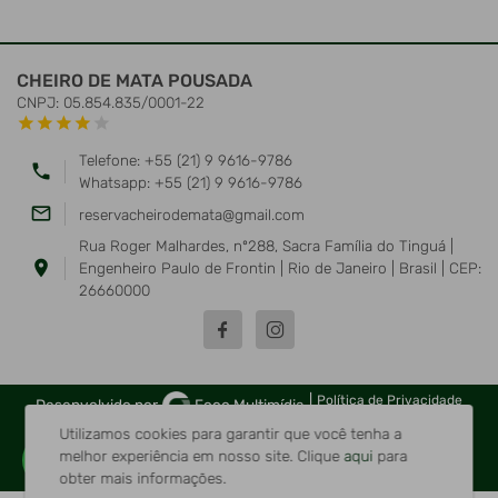
CHEIRO DE MATA POUSADA
CNPJ: 05.854.835/0001-22
star
star
star
star
star
Telefone: +55 (21) 9 9616-9786
phone
Whatsapp: +55 (21) 9 9616-9786
mail_outline
reservacheirodemata@gmail.com
Rua Roger Malhardes, nº288, Sacra Família do Tinguá |
location_on
Engenheiro Paulo de Frontin | Rio de Janeiro | Brasil | CEP:
26660000
|
Política de Privacidade
Desenvolvido por
Foco Multimídia
Utilizamos cookies para garantir que você tenha a
melhor experiência em nosso site.
Clique
aqui
para
obter mais informações.