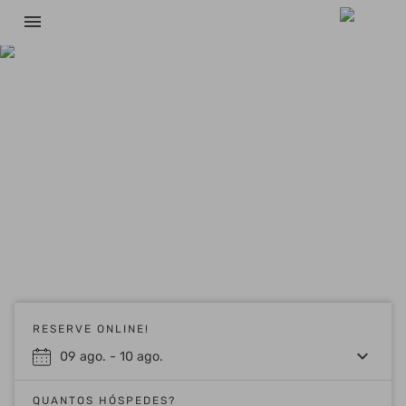
menu
RESERVE ONLINE!
keyboard_arrow_down
09
ago.
-
10
ago.
QUANTOS HÓSPEDES?